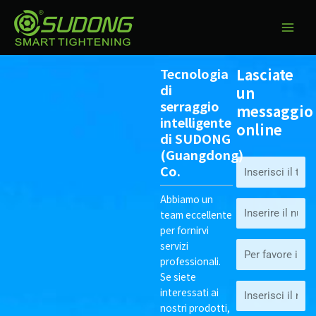
Vai
ME
al
PRI
contenuto
Tecnologia
Lasciate
di
un
serraggio
messaggio
intelligente
online
di SUDONG
(Guangdong)
姓
Co.
名
Abbiamo un
电
team eccellente
话
per fornirvi
servizi
邮
professionali.
箱
Se siete
地
interessati ai
址
nostri prodotti,