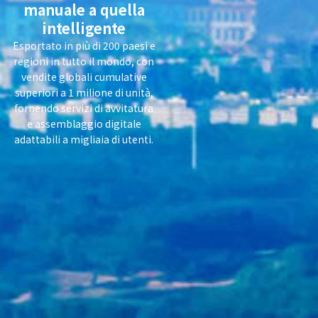
manuale a quella
intelligente
Esportato in più di 200 paesi e
regioni in tutto il mondo, con
vendite globali cumulative
superiori a 1 milione di unità,
fornendo servizi di avvitatura
e assemblaggio digitale
adattabili a migliaia di utenti.