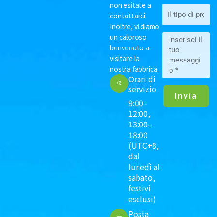
non esitate a
咨
contattarci.
询
Inoltre, vi diamo
分
un caloroso
Invia
类
benvenuto a
visitare la
nostra fabbrica.
Orari di
servizio
Invia
9:00–
12:00,
13:00–
18:00
(UTC+8,
dal
lunedì al
sabato,
festivi
esclusi)
Posta