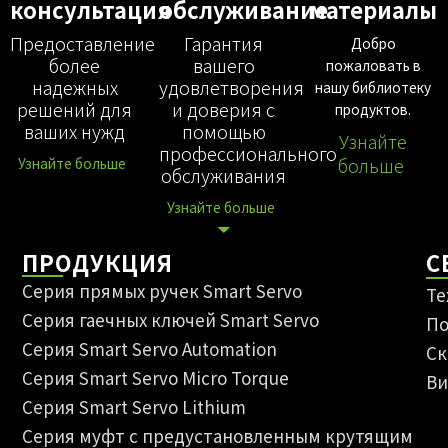
新能源三电
консультация
обслуживание
материалы
整合清洁送料技术、智能拧紧技术、数字化
Предоставление
Гарантия
Добро
与智能化软件系统, 陪伴新能源三电系统装配
более
вашего
пожаловать в
智能化升级每一步。
надежных
удовлетворения
нашу библиотеку
решений для
и доверия с
продуктов.
ваших нужд
помощью
Узнайте
профессионального
больше
Узнайте больше
обслуживания
Узнайте больше
ПРОДУКЦИЯ
С
Серия прямых ручек Smart Servo
Те
Серия гаечных ключей Smart Servo
По
Серия Smart Servo Automation
Ск
Серия Smart Servo Micro Torque
Ви
Серия Smart Servo Lithium
Серия муфт с предустановленным крутящим