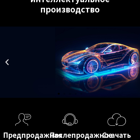
п
р
о
и
з
в
о
д
с
т
в
о
Предпродажная
Послепродажное
Скачать