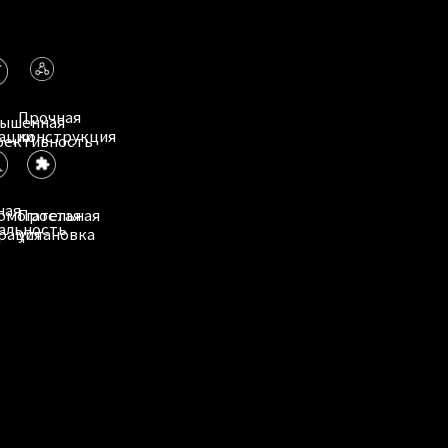
е
Прочная
ышенная
ации
конструкция
ективность
ная
омогательная
Простая
альность
рация
установка