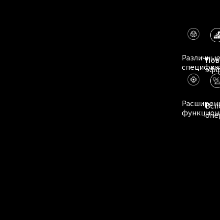
Различны
Пов
специфик
эфф
Расширен
Всп
функцион
опе