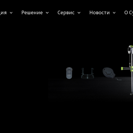
ция
Решение
Сервис
Новости
О С