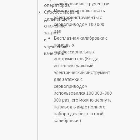
калибровки инструментов
операторов
Можно ли использовать
Способствовать
электроинструменты с
дальнейшему
сервоприводом 100 000
снижению
раз
затрат
Бесплатная калибровка с
и
помощью
улучшению
профессиональных
качества.
инструментов (Когда
интеллектуальный
электрический инструмент
для затяжки с
сервоприводом
использовался 100 000–300
000 раз, его можно вернуть
на завод в виде полного
набора для бесплатной
калибровки.)