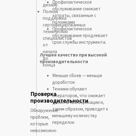
Профилактическое
дизайн
обслуживание снижает
Полная
затраты, связанные с
поддержка
поломками
сертифицированных
Профилактическое
технических
обслуживание продлевает
специалистов
срок службы инструмента.
от
начала
Лучшее качество при высокой
до
производительности
конца
Меньше сбоев — меньше
доработок
Техники обучают
Проверка
операторов, что снижает
производительности
уровень квалификации и,
таким образом, приводит к
Обнаружение
меньшему количеству
проблем,
переделок
которые
невозможно