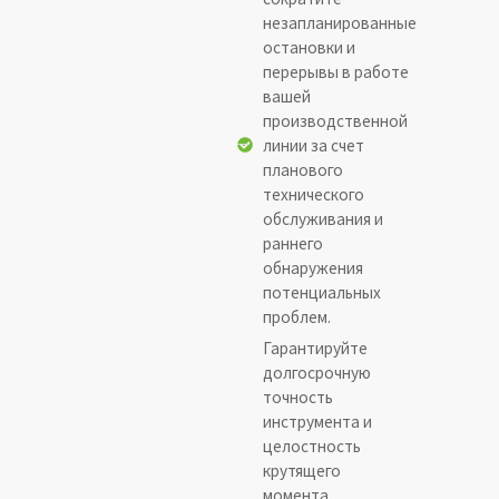
незапланированные
остановки и
перерывы в работе
вашей
производственной
линии за счет
планового
технического
обслуживания и
раннего
обнаружения
потенциальных
проблем.
Гарантируйте
долгосрочную
точность
инструмента и
целостность
крутящего
момента,