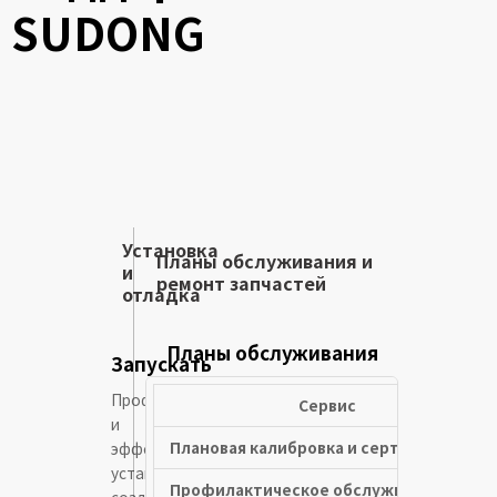
SUDONG
Установка
Планы обслуживания и
и
ремонт запчастей
отладка
Планы обслуживания
Запускать
Профессиональная
Сервис
и
Плановая калибровка и сертификация
эффективная
установка
Профилактическое обслуживание
создает