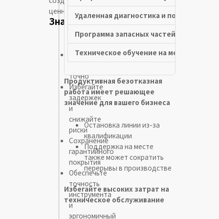
ценность.
Удаленная диагностика и поддержка
Значение
Программа запасных частей и ремонта
Техническое обучение на месте
Быстро
и
точно
Продуктивная безотказная
Избегайте
работа имеет решающее
задержек
значение для вашего бизнеса
и
снижайте
Остановка линии из-за
риски
квалификации
Сохранение
Поддержка на месте
гарантийного
также может сократить
покрытия
перерывы в производстве
Обеспечьте
точность
Избегайте высоких затрат на
инструмента
техническое обслуживание
и
эргономичный