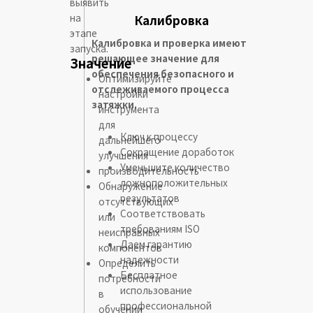
выявить
на
Калибровка
этапе
Калибровка и проверка имеют
запуска.
решающее значение для
Значение
обеспечения безопасного и
Оптимизируйте
отслеживаемого процесса
настройки
затяжки.
инструмента
для
Ключ к процессу
дальнейшего
Сокращение доработок
улучшения
Уменьшите количество
производительность
ложноположительных
Обнаружение
результатов
отсутствующих
Соответствовать
или
требованиям ISO
неисправных
Даем гарантию
компонентов
надежности
Определить
Бесплатное
потребности
использование
в
профессиональной
обучении