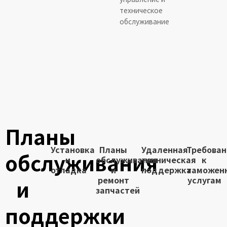
техническое
обслуживание
Планы
Установка
Планы
Удаленная
Требован
обслуживания
и
обслуживания
техническая
к
отладка
и
поддержка
таможен
ремонт
услугам
и
запчастей
поддержки