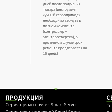
дней после получения
товара (инструмент
«умный сервопривод»
необходимо вернуть в
полном комплекте
(контроллер +
электроотвертка), в
противном случае срок
ремонта продлевается на
15 дней.)
ПРОДУКЦИЯ
С
Серия прямых ручек Smart Servo
Те
Серия гаечных ключей Smart Servo