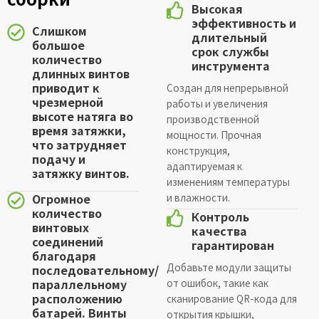
Высокая
эффективность и
Слишком
длительный
большое
срок службы
количество
инструмента
длинных винтов
приводит к
Создан для непрерывной
чрезмерной
работы и увеличения
высоте натяга во
производственной
время затяжки,
мощности. Прочная
что затрудняет
конструкция,
подачу и
адаптируемая к
затяжку винтов.
изменениям температуры
Огромное
и влажности.
количество
Контроль
винтовых
качества
соединений
гарантирован
благодаря
Добавьте модули защиты
последовательному/
параллельному
от ошибок, такие как
расположению
сканирование QR-кода для
батарей. Винты
открытия крышки,