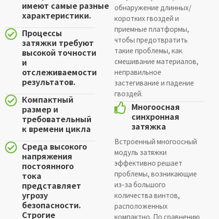
имеют самые разные
обнаружение длинных/
характеристики.
коротких гвоздей и
приемные платформы,
Процессы
чтобы предотвратить
затяжки требуют
такие проблемы, как
высокой точности
и
смешивание материалов,
отслеживаемости
неправильное
результатов.
застегивание и падение
гвоздей.
Компактный
Многоосная
размер и
синхронная
требовательный
затяжка
к времени цикла
Встроенный многоосный
Среда высокого
модуль затяжки
напряжения
эффективно решает
постоянного
проблемы, возникающие
тока
представляет
из-за большого
угрозу
количества винтов,
безопасности.
расположенных
Строгие
компактно. По сравнению