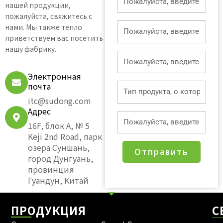
нашей продукции,
пожалуйста, свяжитесь с
Телефон
нами. Мы также тепло
приветствуем вас посетить
нашу фабрику.
Электронная
почта
Электронная
почта
Адрес
itc@sudong.com
Адрес
Категории
16F, блок A, № 5
консалтинга
Keji 2nd Road, парк
озера Суншань,
Отправить
город Дунгуань,
провинция
Гуандун, Китай
ПРОДУКЦИЯ
С