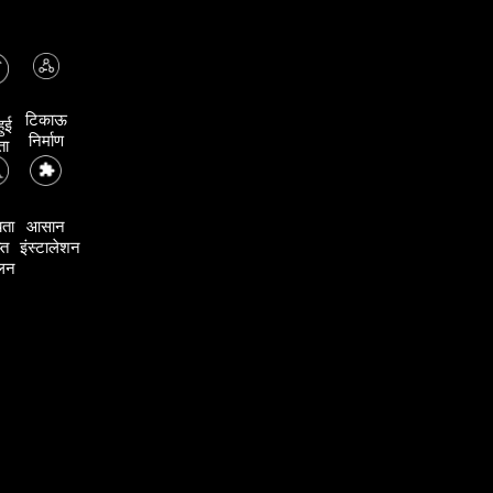
टिकाऊ
हुई
निर्माण
ता
यता
आसान
प्त
इंस्टालेशन
ालन